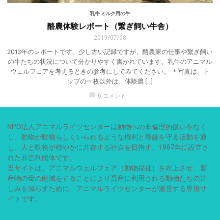
乳牛 ミルク用の牛
酪農体験レポート（繋ぎ飼い牛舎）
2019/07/08
2013年のレポートです。少し古い記録ですが、酪農家の仕事や繋ぎ飼い
の牛たちの状況について分かりやすく書かれています。乳牛のアニマル
ウェルフェアを考えるときの参考にしてみてください。 ＊写真は、ト
ップの一枚以外は、体験農 […]
chat_bubble
0 コメント
NPO法人アニマルライツセンターは動物への非倫理的扱いをなく
し、動物が動物らしくいられるような権利と尊厳を守る活動を通
し、人と動物が穏やかに共存する社会を目指す、1987年に設立さ
れた非営利団体です。
当サイトは、アニマルウェルフェア（動物福祉）を向上させ、畜
産物の量の削減をすることにより畜産に利用される動物たちの苦
しみを減らすために、アニマルライツセンターが運営する専用サ
イトです。