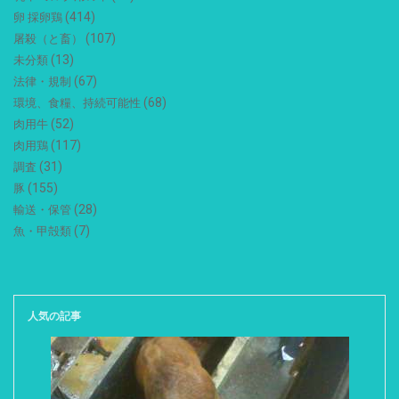
(414)
卵 採卵鶏
(107)
屠殺（と畜）
(13)
未分類
(67)
法律・規制
(68)
環境、食糧、持続可能性
(52)
肉用牛
(117)
肉用鶏
(31)
調査
(155)
豚
(28)
輸送・保管
(7)
魚・甲殻類
人気の記事