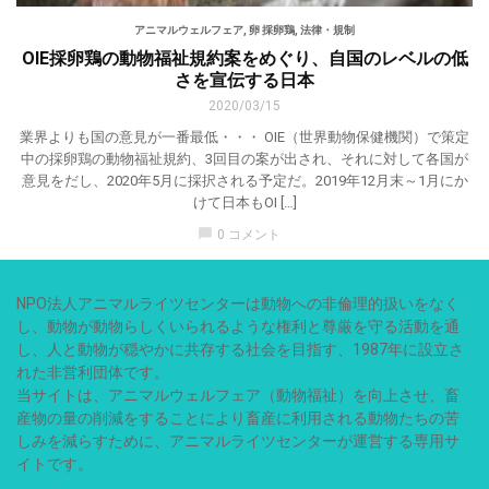
アニマルウェルフェア
,
卵 採卵鶏
,
法律・規制
OIE採卵鶏の動物福祉規約案をめぐり、自国のレベルの低
さを宣伝する日本
2020/03/15
業界よりも国の意見が一番最低・・・ OIE（世界動物保健機関）で策定
中の採卵鶏の動物福祉規約、3回目の案が出され、それに対して各国が
意見をだし、2020年5月に採択される予定だ。2019年12月末～1月にか
けて日本もOI […]
chat_bubble
0 コメント
NPO法人アニマルライツセンターは動物への非倫理的扱いをなく
し、動物が動物らしくいられるような権利と尊厳を守る活動を通
し、人と動物が穏やかに共存する社会を目指す、1987年に設立さ
れた非営利団体です。
当サイトは、アニマルウェルフェア（動物福祉）を向上させ、畜
産物の量の削減をすることにより畜産に利用される動物たちの苦
しみを減らすために、アニマルライツセンターが運営する専用サ
イトです。