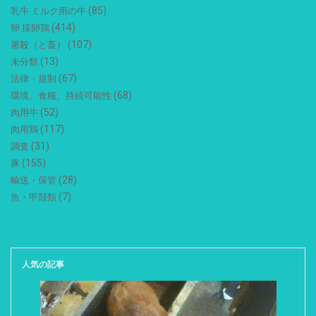
(85)
乳牛 ミルク用の牛
(414)
卵 採卵鶏
(107)
屠殺（と畜）
(13)
未分類
(67)
法律・規制
(68)
環境、食糧、持続可能性
(52)
肉用牛
(117)
肉用鶏
(31)
調査
(155)
豚
(28)
輸送・保管
(7)
魚・甲殻類
人気の記事