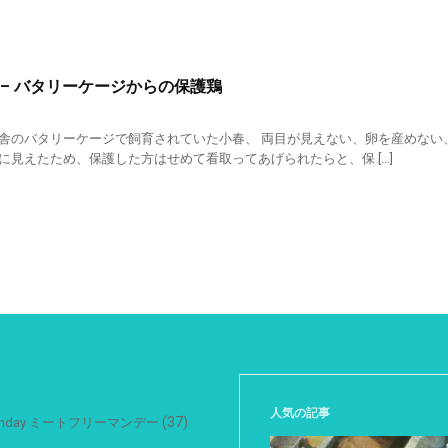
ory – バタリーケージからの保護鶏
舎のバタリーケージで飼育されていた小春、 両目が見えない、卵を産めない
に見えたため、保護した方はせめて看取ってあげられたらと、保 […]
人気の記事
(37)
 Monday ミートフリーマンデー