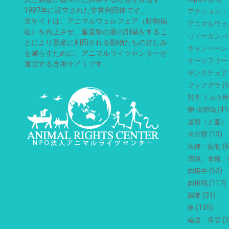
1987年に設立された非営利団体です。
アクション・
当サイトは、アニマルウェルフェア（動物福
アニマルウェ
祉）を向上させ、畜産物の量の削減をするこ
ヴィーガン 
とにより畜産に利用される動物たちの苦しみ
キャンペーン
を減らすために、アニマルライツセンターが
ケージフリー
運営する専用サイトです。
サンクチュア
(5
フォアグラ
乳牛 ミルク
(41
卵 採卵鶏
屠殺（と畜）
(13)
未分類
(6
法律・規制
環境、食糧、
(52)
肉用牛
(117)
肉用鶏
(31)
調査
(155)
豚
(2
輸送・保管