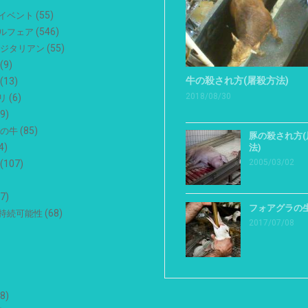
(55)
イベント
(546)
ルフェア
(55)
ベジタリアン
(9)
牛の殺され方(屠殺方法)
(13)
2018/08/30
(6)
リ
9)
(85)
用の牛
豚の殺され方(
4)
法)
2005/03/02
(107)
7)
フォアグラの
(68)
持続可能性
2017/07/08
8)