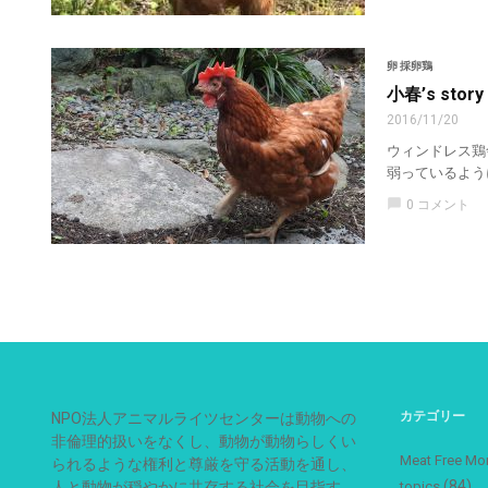
卵 採卵鶏
小春’s st
2016/11/20
ウィンドレス鶏
弱っているよう
chat_bubble
0 コメント
カテゴリー
NPO法人アニマルライツセンターは動物への
非倫理的扱いをなくし、動物が動物らしくい
Meat Free
られるような権利と尊厳を守る活動を通し、
(84)
人と動物が穏やかに共存する社会を目指す、
topics