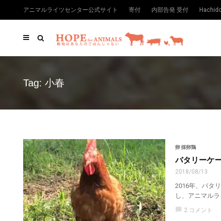
アニマルライツセンター公式サイト
寄付
内部告発 受付
Hachi
Tag: 小春
卵 採卵鶏
バタリーケー
2018/08/13
2016年、バ
し、アニマルラ
chat_bubble
2 コメント