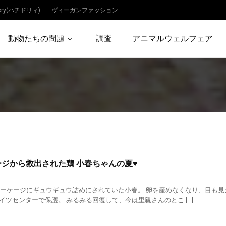
dory(ハチドリィ)
ヴィーガンファッション
動物たちの問題
調査
アニマルウェルフェア
ジから救出された鶏 小春ちゃんの夏♥
タリーケージにギュウギュウ詰めにされていた小春。 卵を産めなくなり、目も
イツセンターで保護。 みるみる回復して、今は里親さんのとこ […]