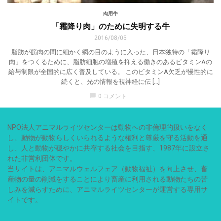
肉用牛
「霜降り肉」のために失明する牛
2016/08/05
脂肪が筋肉の間に細かく網の目のように入った、日本独特の「霜降り
肉」をつくるために、脂肪細胞の増殖を抑える働きのあるビタミンAの
給与制限が全国的に広く普及している。 このビタミンA欠乏が慢性的に
続くと、光の情報を視神経に伝 […]
chat_bubble
0 コメント
NPO法人アニマルライツセンターは動物への非倫理的扱いをなく
し、動物が動物らしくいられるような権利と尊厳を守る活動を通
し、人と動物が穏やかに共存する社会を目指す、1987年に設立さ
れた非営利団体です。
当サイトは、アニマルウェルフェア（動物福祉）を向上させ、畜
産物の量の削減をすることにより畜産に利用される動物たちの苦
しみを減らすために、アニマルライツセンターが運営する専用サ
イトです。