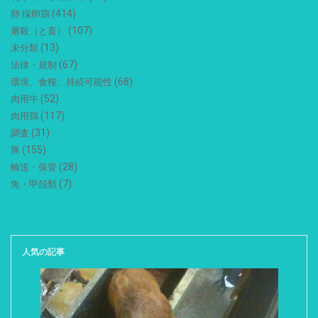
(414)
卵 採卵鶏
(107)
屠殺（と畜）
(13)
未分類
(67)
法律・規制
(68)
環境、食糧、持続可能性
(52)
肉用牛
(117)
肉用鶏
(31)
調査
(155)
豚
(28)
輸送・保管
(7)
魚・甲殻類
人気の記事