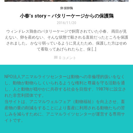
卵 採卵鶏
小春’s story – バタリーケージからの保護鶏
2016/11/20
ウィンドレス鶏舎のバタリーケージで飼育されていた小春、 両目が見
えない、卵を産めない、そんな状態で殺される直前だったところを保護
されました。 かなり弱っているように見えたため、保護した方はせめ
て看取ってあげられたらと、保 […]
chat_bubble
0 コメント
NPO法人アニマルライツセンターは動物への非倫理的扱いをなく
し、動物が動物らしくいられるような権利と尊厳を守る活動を通
し、人と動物が穏やかに共存する社会を目指す、1987年に設立さ
れた非営利団体です。
当サイトは、アニマルウェルフェア（動物福祉）を向上させ、畜
産物の量の削減をすることにより畜産に利用される動物たちの苦
しみを減らすために、アニマルライツセンターが運営する専用サ
イトです。