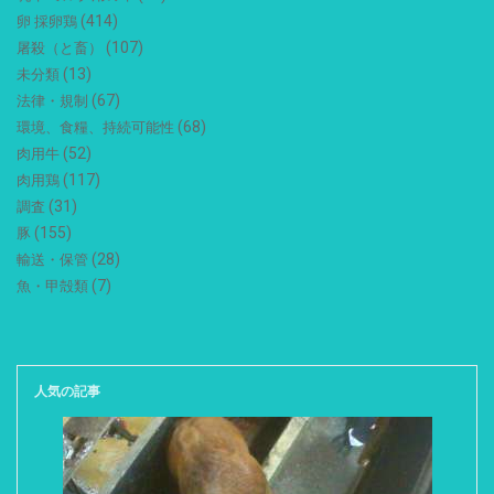
(414)
卵 採卵鶏
(107)
屠殺（と畜）
(13)
未分類
(67)
法律・規制
(68)
環境、食糧、持続可能性
(52)
肉用牛
(117)
肉用鶏
(31)
調査
(155)
豚
(28)
輸送・保管
(7)
魚・甲殻類
人気の記事