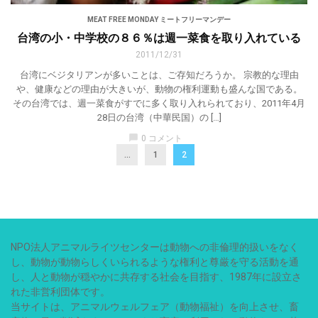
MEAT FREE MONDAY ミートフリーマンデー
台湾の小・中学校の８６％は週一菜食を取り入れている
2011/12/31
台湾にベジタリアンが多いことは、ご存知だろうか。 宗教的な理由
や、健康などの理由が大きいが、動物の権利運動も盛んな国である。
その台湾では、週一菜食がすでに多く取り入れられており、2011年4月
28日の台湾（中華民国）の […]
chat_bubble
0 コメント
...
1
2
NPO法人アニマルライツセンターは動物への非倫理的扱いをなく
し、動物が動物らしくいられるような権利と尊厳を守る活動を通
し、人と動物が穏やかに共存する社会を目指す、1987年に設立さ
れた非営利団体です。
当サイトは、アニマルウェルフェア（動物福祉）を向上させ、畜