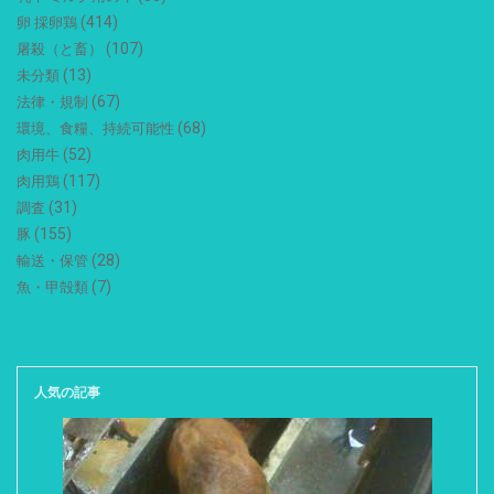
(414)
卵 採卵鶏
(107)
屠殺（と畜）
(13)
未分類
(67)
法律・規制
(68)
環境、食糧、持続可能性
(52)
肉用牛
(117)
肉用鶏
(31)
調査
(155)
豚
(28)
輸送・保管
(7)
魚・甲殻類
人気の記事