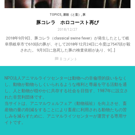
TOPICS
,
屠殺（と畜）
,
豚
豚コレラ ホロコースト再び
2018/12/27
2018年9月9日、豚コレラ（classical swine fever）が発生したとして岐
阜県岐阜市で610頭の豚が、そして2018年12月24日に今度は7547頭が殺
された。 9月3日に急死した豚の検査依頼があり、9 […]
chat_bubble
0 コメント
NPO法人アニマルライツセンターは動物への非倫理的扱いをなく
し、動物が動物らしくいられるような権利と尊厳を守る活動を通
し、人と動物が穏やかに共存する社会を目指す、1987年に設立さ
れた非営利団体です。
当サイトは、アニマルウェルフェア（動物福祉）を向上させ、畜
産物の量の削減をすることにより畜産に利用される動物たちの苦
しみを減らすために、アニマルライツセンターが運営する専用サ
イトです。