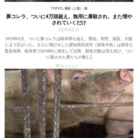
TOPICS
,
屠殺（と畜）
,
豚
豚コレラ、ついに4万頭超え。無用に屠殺され、また増や
されていくだけ
2019/02/15
2019年2月、ついに豚コレラは岐阜県を超え、愛知、長野、滋賀、大阪
にまで広がった。さらに飛び火した愛知県田原市（渥美半島）は異常な
畜産地帯。岐阜県で2018年に発生して以降、殺処分数は増え続け、つい
に殺された豚たちの数 […]
chat_bubble
9 コメント