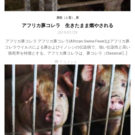
屠殺（と畜）
,
豚
アフリカ豚コレラ 生きたまま燃やされる
2019/01/29
アフリカ豚コレラ アフリカ豚コレラ(African Swine Fever)はアフリカ豚
コレラウイルスによる豚およびイノシシの伝染病で、強い伝染性と高い
致死率を特徴とする。アフリカ豚コレラは、豚コレラ（Classical […]
chat_bubble
7 コメント