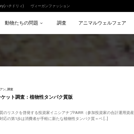
dory(ハチドリィ)
ヴィーガンファッション
動物たちの問題
調査
アニマルウェルフェア
リアン
,
調査
ーケット調査：植物性タンパク質版
質のリスクを啓発する投資家イニシアチブFAIRR（参加投資家の合計運用資産
対応の第1歩は消費者が手軽に新たな植物性タンパク質＝ベ […]