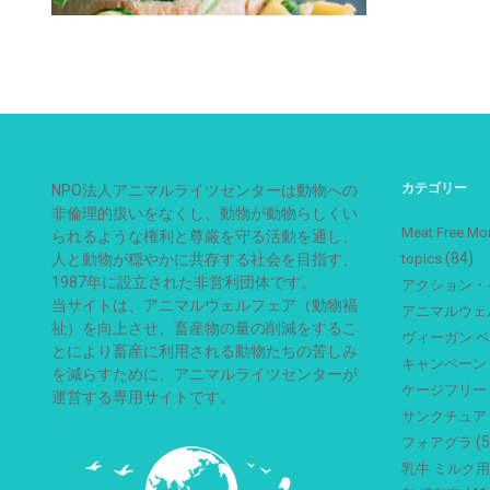
カテゴリー
NPO法人アニマルライツセンターは動物への
非倫理的扱いをなくし、動物が動物らしくい
Meat Free
られるような権利と尊厳を守る活動を通し、
(84)
人と動物が穏やかに共存する社会を目指す、
topics
1987年に設立された非営利団体です。
アクション・
当サイトは、アニマルウェルフェア（動物福
アニマルウェ
祉）を向上させ、畜産物の量の削減をするこ
ヴィーガン 
とにより畜産に利用される動物たちの苦しみ
キャンペーン
を減らすために、アニマルライツセンターが
ケージフリー
運営する専用サイトです。
サンクチュア
(5
フォアグラ
乳牛 ミルク