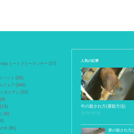
人気の記事
(37)
 Monday ミートフリーマンデー
(55)
イベント
(545)
ルフェア
(55)
ベジタリアン
(9)
牛の殺され方(屠殺方法)
(13)
2018/08/30
(6)
リ
9)
(85)
用の牛
豚の殺され方(