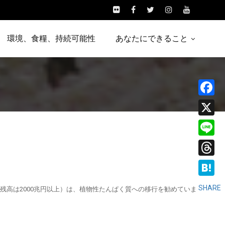
環境、食糧、持続可能性
あなたにできること
Facebo
X
Line
Threads
Hatena
SHARE
残高は2000兆円以上）は、植物性たんぱく質への移行を勧めていま