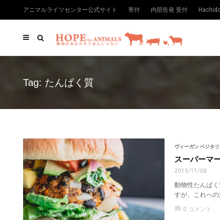
アニマルライツセンター公式サイト
寄付
内部告発 受付
Hachi
Tag: たんぱく質
ヴィーガン ベジタ
スーパーマ
2019/11/08
動物性たんぱく
すが、これへの
chat_bubble
0 コメント