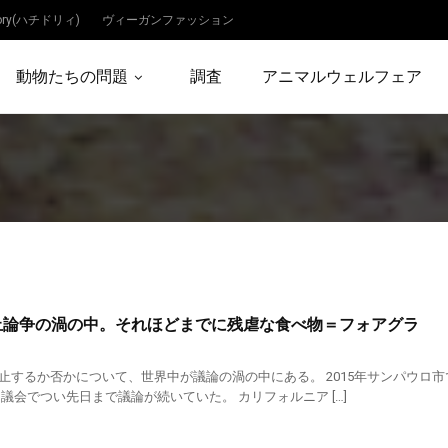
dory(ハチドリィ)
ヴィーガンファッション
動物たちの問題
調査
アニマルウェルフェア
止論争の渦の中。それほどまでに残虐な食べ物＝フォアグラ
止するか否かについて、世界中が議論の渦の中にある。 2015年サンパウロ
議会でつい先日まで議論が続いていた。 カリフォルニア […]