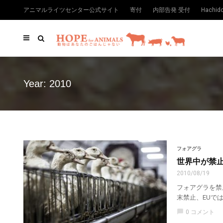
アニマルライツセンター公式サイト
寄付
内部告発 受付
Hachi
Year:
2010
フォアグラ
世界中が禁
2010/08/19
フォアグラを禁
末禁止、EUでは
chat_bubble
0 コメント