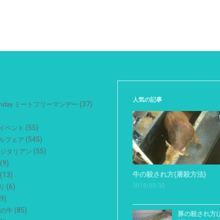
人気の記事
(37)
 Monday ミートフリーマンデー
(55)
イベント
(545)
ルフェア
(55)
ベジタリアン
(9)
牛の殺され方(屠殺方法)
(13)
2018/08/30
(6)
リ
9)
(85)
用の牛
豚の殺され方(