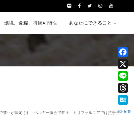
環境、食糧、持続可能性
あなたにできること
Facebo
X
Line
Threads
Hatena
SHARE
市で禁止が決定され、ベルギー議会で禁止、カリフォルニアでは抗争の