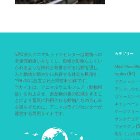
カテゴリー
NPO法人アニマルライツセンターは動物への
非倫理的扱いをなくし、動物が動物らしくい
Meat Free
られるような権利と尊厳を守る活動を通し、
(84)
人と動物が穏やかに共存する社会を目指す、
topics
1987年に設立された非営利団体です。
アクション・
当サイトは、アニマルウェルフェア（動物福
アニマルウェ
祉）を向上させ、畜産物の量の削減をするこ
ヴィーガン 
とにより畜産に利用される動物たちの苦しみ
キャンペーン
を減らすために、アニマルライツセンターが
ケージフリー
運営する専用サイトです。
サンクチュア
(5
フォアグラ
乳牛 ミルク